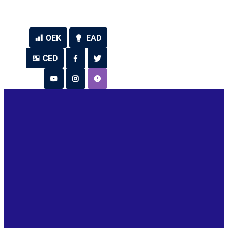
OEK
EAD
CED