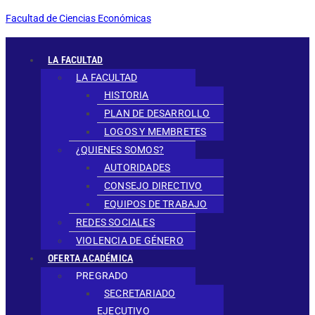
Ir
Facultad de Ciencias Económicas
al
contenido
Menú
LA FACULTAD
LA FACULTAD
HISTORIA
PLAN DE DESARROLLO
LOGOS Y MEMBRETES
¿QUIENES SOMOS?
AUTORIDADES
CONSEJO DIRECTIVO
EQUIPOS DE TRABAJO
REDES SOCIALES
VIOLENCIA DE GÉNERO
OFERTA ACADÉMICA
PREGRADO
SECRETARIADO
EJECUTIVO